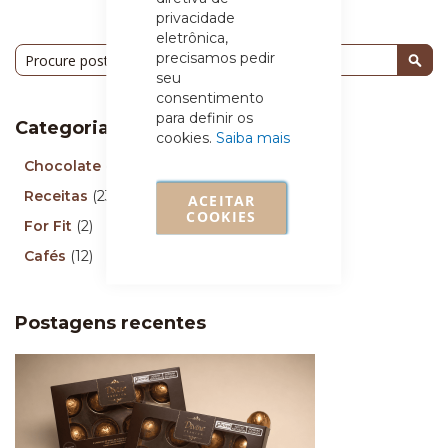
privacidade
eletrônica,
Pesquisa
precisamos pedir
seu
Pesq
consentimento
para definir os
Categorias
cookies.
Saiba mais
Chocolate
(96)
Receitas
(23)
ACEITAR
COOKIES
For Fit
(2)
Cafés
(12)
Postagens recentes