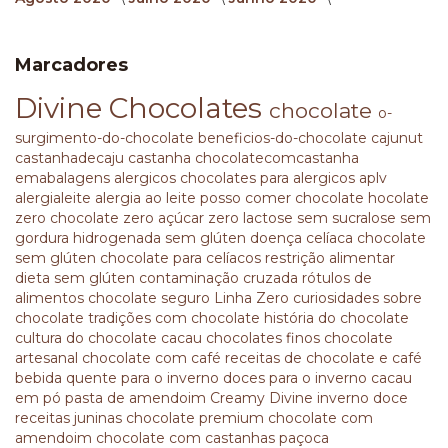
Marcadores
Divine Chocolates
chocolate
o-
surgimento-do-chocolate
beneficios-do-chocolate
cajunut
castanhadecaju
castanha
chocolatecomcastanha
emabalagens
alergicos
chocolates para alergicos
aplv
alergialeite
alergia ao leite
posso comer chocolate
hocolate
zero
chocolate zero açúcar
zero lactose
sem sucralose
sem
gordura hidrogenada
sem glúten
doença celíaca
chocolate
sem glúten
chocolate para celíacos
restrição alimentar
dieta sem glúten
contaminação cruzada
rótulos de
alimentos
chocolate seguro
Linha Zero
curiosidades sobre
chocolate
tradições com chocolate
história do chocolate
cultura do chocolate
cacau
chocolates finos
chocolate
artesanal
chocolate com café
receitas de chocolate e café
bebida quente para o inverno
doces para o inverno
cacau
em pó
pasta de amendoim
Creamy Divine
inverno doce
receitas juninas
chocolate premium
chocolate com
amendoim
chocolate com castanhas
paçoca