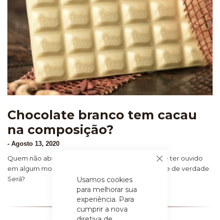
Chocolate branco tem cacau
na composição?
-
Agosto 13, 2020
Quem não abre mão do chocolate branco já deve ter ouvido
Fechar
em algum momento que esse não é um chocolate de verdade.
Será?
Usamos cookies
para melhorar sua
experiência. Para
cumprir a nova
diretiva de