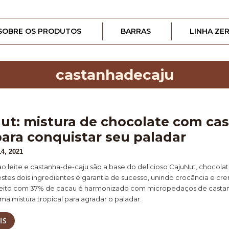
SOBRE OS PRODUTOS
BARRAS
LINHA ZE
castanhadecaju
ut: mistura de chocolate com ca
para conquistar seu paladar
4, 2021
o leite e castanha-de-caju são a base do delicioso CajuNut, chocolat
estes dois ingredientes é garantia de sucesso, unindo crocância e c
feito com 37% de cacau é harmonizado com micropedaços de castan
a mistura tropical para agradar o paladar.
IS