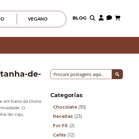
Meu Carrin
BLOG
Pular
RO
VEGANO
para
o
conteúdo
stanha-de-
Pesquisa
Pesquisa
Categorias
e em barra da Divine.
Chocolate
(95)
remosidade. O
ha-de-caju,
Receitas
(23)
For Fit
(2)
Cafés
(12)