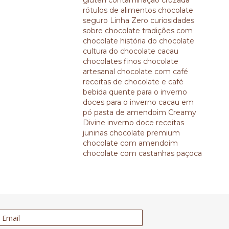
glúten
contaminação cruzada
rótulos de alimentos
chocolate
seguro
Linha Zero
curiosidades
sobre chocolate
tradições com
chocolate
história do chocolate
cultura do chocolate
cacau
chocolates finos
chocolate
artesanal
chocolate com café
receitas de chocolate e café
bebida quente para o inverno
doces para o inverno
cacau em
pó
pasta de amendoim
Creamy
Divine
inverno doce
receitas
juninas
chocolate premium
chocolate com amendoim
chocolate com castanhas
paçoca