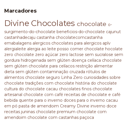
Marcadores
Divine Chocolates
chocolate
o-
surgimento-do-chocolate
beneficios-do-chocolate
cajunut
castanhadecaju
castanha
chocolatecomcastanha
emabalagens
alergicos
chocolates para alergicos
aplv
alergialeite
alergia ao leite
posso comer chocolate
hocolate
zero
chocolate zero açúcar
zero lactose
sem sucralose
sem
gordura hidrogenada
sem glúten
doença celíaca
chocolate
sem glúten
chocolate para celíacos
restrição alimentar
dieta sem glúten
contaminação cruzada
rótulos de
alimentos
chocolate seguro
Linha Zero
curiosidades sobre
chocolate
tradições com chocolate
história do chocolate
cultura do chocolate
cacau
chocolates finos
chocolate
artesanal
chocolate com café
receitas de chocolate e café
bebida quente para o inverno
doces para o inverno
cacau
em pó
pasta de amendoim
Creamy Divine
inverno doce
receitas juninas
chocolate premium
chocolate com
amendoim
chocolate com castanhas
paçoca