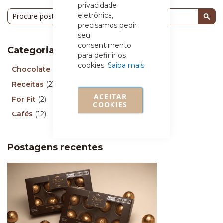
privacidade
Pesquisa
eletrônica,
precisamos pedir
Pesq
seu
consentimento
Categorias
para definir os
cookies.
Saiba mais
Chocolate
(96)
Receitas
(23)
ACEITAR
For Fit
(2)
COOKIES
Cafés
(12)
Postagens recentes