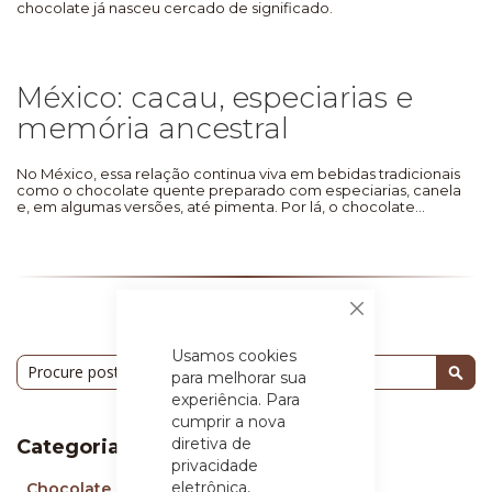
chocolate já nasceu cercado de significado.
México: cacau, especiarias e
memória ancestral
No México, essa relação continua viva em bebidas tradicionais
como o chocolate quente preparado com especiarias, canela
e, em algumas versões, até pimenta. Por lá, o chocolate...
Fechar
Usamos cookies
Pesquisa
para melhorar sua
Pesq
experiência. Para
cumprir a nova
diretiva de
Categorias
privacidade
eletrônica,
Chocolate
(96)