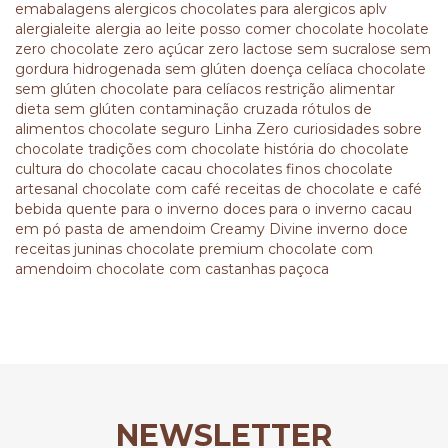
emabalagens
alergicos
chocolates para alergicos
aplv
alergialeite
alergia ao leite
posso comer chocolate
hocolate
zero
chocolate zero açúcar
zero lactose
sem sucralose
sem
gordura hidrogenada
sem glúten
doença celíaca
chocolate
sem glúten
chocolate para celíacos
restrição alimentar
dieta sem glúten
contaminação cruzada
rótulos de
alimentos
chocolate seguro
Linha Zero
curiosidades sobre
chocolate
tradições com chocolate
história do chocolate
cultura do chocolate
cacau
chocolates finos
chocolate
artesanal
chocolate com café
receitas de chocolate e café
bebida quente para o inverno
doces para o inverno
cacau
em pó
pasta de amendoim
Creamy Divine
inverno doce
receitas juninas
chocolate premium
chocolate com
amendoim
chocolate com castanhas
paçoca
NEWSLETTER