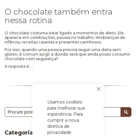
O chocolate também entra
nessa rotina
O chocolate costuma estar ligado a momentos de afeto. Ele
aparece em celebrações, pausas no trabalho, lembranças de
infância, receitas caseiras e presentes carinhosos.
Por isso, quando uma pessoa precisa seguir uma dieta sem
glúten, é comum surgir a dúvida: será que ainda posso consumir
chocolate com segurança?
A resposta é:...
Fechar
Usamos cookies
para melhorar sua
Pesquisa
experiência. Para
Pesq
cumprir a nova
diretiva de
Categorias
privacidade