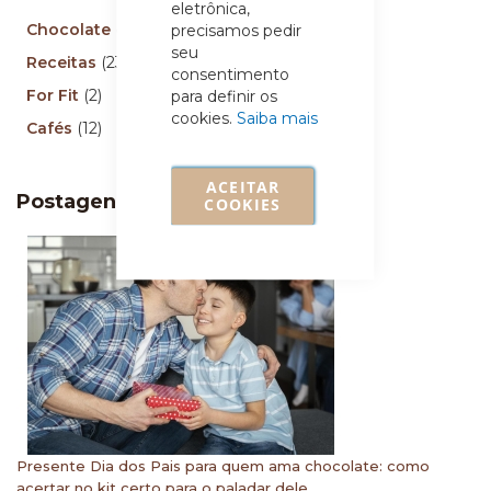
eletrônica,
Chocolate
(95)
precisamos pedir
seu
Receitas
(23)
consentimento
For Fit
(2)
para definir os
cookies.
Saiba mais
Cafés
(12)
ACEITAR
Postagens recentes
COOKIES
Presente Dia dos Pais para quem ama chocolate: como
acertar no kit certo para o paladar dele