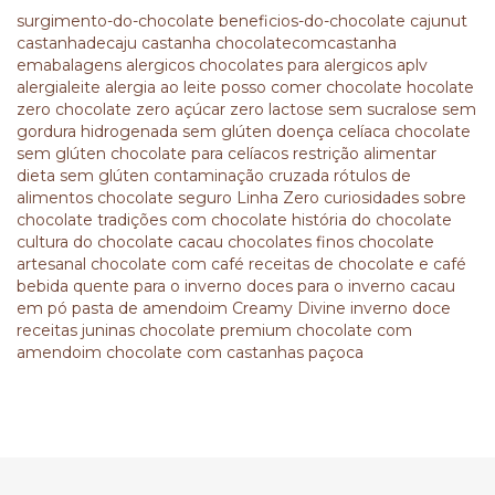
surgimento-do-chocolate
beneficios-do-chocolate
cajunut
castanhadecaju
castanha
chocolatecomcastanha
emabalagens
alergicos
chocolates para alergicos
aplv
alergialeite
alergia ao leite
posso comer chocolate
hocolate
zero
chocolate zero açúcar
zero lactose
sem sucralose
sem
gordura hidrogenada
sem glúten
doença celíaca
chocolate
sem glúten
chocolate para celíacos
restrição alimentar
dieta sem glúten
contaminação cruzada
rótulos de
alimentos
chocolate seguro
Linha Zero
curiosidades sobre
chocolate
tradições com chocolate
história do chocolate
cultura do chocolate
cacau
chocolates finos
chocolate
artesanal
chocolate com café
receitas de chocolate e café
bebida quente para o inverno
doces para o inverno
cacau
em pó
pasta de amendoim
Creamy Divine
inverno doce
receitas juninas
chocolate premium
chocolate com
amendoim
chocolate com castanhas
paçoca