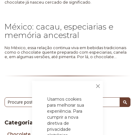
chocolate já nasceu cercado de significado.
México: cacau, especiarias e
memória ancestral
No México, essa relação continua viva em bebidas tradicionais
como o chocolate quente preparado com especiarias, canela
e, em algumas versões, até pimenta. Por lá, o chocolate...
Fechar
Usamos cookies
Pesquisa
para melhorar sua
Pesq
experiência. Para
cumprir a nova
Categorias
diretiva de
privacidade
Chocolate
(95)