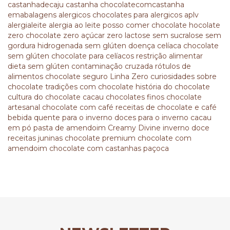
castanhadecaju
castanha
chocolatecomcastanha
emabalagens
alergicos
chocolates para alergicos
aplv
alergialeite
alergia ao leite
posso comer chocolate
hocolate
zero
chocolate zero açúcar
zero lactose
sem sucralose
sem
gordura hidrogenada
sem glúten
doença celíaca
chocolate
sem glúten
chocolate para celíacos
restrição alimentar
dieta sem glúten
contaminação cruzada
rótulos de
alimentos
chocolate seguro
Linha Zero
curiosidades sobre
chocolate
tradições com chocolate
história do chocolate
cultura do chocolate
cacau
chocolates finos
chocolate
artesanal
chocolate com café
receitas de chocolate e café
bebida quente para o inverno
doces para o inverno
cacau
em pó
pasta de amendoim
Creamy Divine
inverno doce
receitas juninas
chocolate premium
chocolate com
amendoim
chocolate com castanhas
paçoca