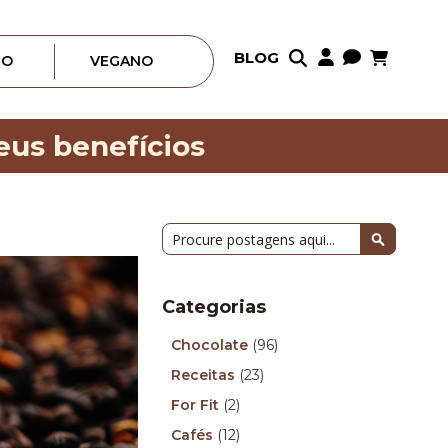
Meu Carrin
BLOG
Pular
RO
VEGANO
para
o
conteúdo
seus benefícios
Pesquisa
Pesquisa
Categorias
Chocolate
(96)
Receitas
(23)
For Fit
(2)
Cafés
(12)