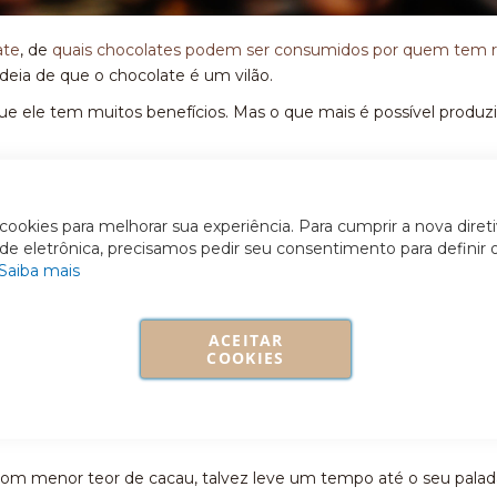
ate
, de
quais chocolates podem ser consumidos por quem tem r
deia de que o chocolate é um vilão.
ue ele tem muitos benefícios. Mas o que mais é possível produzi
o apenas pelo sabor, mas também por todos os benefícios para 
r certo! Neste texto vamos lhe explicar o que são e quais os bene
ookies para melhorar sua experiência. Para cumprir a nova diret
ade eletrônica, precisamos pedir seu consentimento para definir 
Saiba mais
ACEITAR
COOKIES
 chocolate amargo. Assim podemos definir o que são os nibs d
 secas, torradas e trituradas. Elas são tenras devido à mantei
om menor teor de cacau, talvez leve um tempo até o seu palad