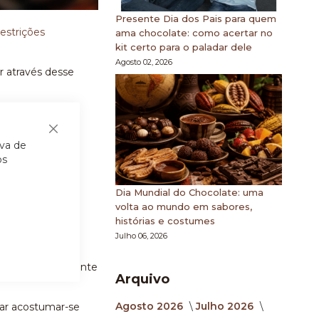
Presente Dia dos Pais para quem
estrições
ama chocolate: como acertar no
kit certo para o paladar dele
Agosto 02, 2026
r através desse
a saúde.
fícios deste
Fechar
iva de
os
Dia Mundial do Chocolate: uma
volta ao mundo em sabores,
histórias e costumes
Julho 06, 2026
e cacau.
ga de cacau presente
Arquivo
Agosto 2026
Julho 2026
ar acostumar-se