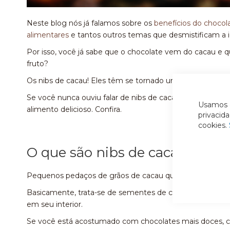
Neste blog nós já falamos sobre os
benefícios do chocol
alimentares
e tantos outros temas que desmistificam a i
Por isso, você já sabe que o chocolate vem do cacau e q
fruto?
Os nibs de cacau! Eles têm se tornado uma tendência nã
Se você nunca ouviu falar de nibs de cacau, está no luga
Usamos c
alimento delicioso. Confira.
privacid
cookies.
O que são nibs de cacau?
Pequenos pedaços de grãos de cacau que têm o sabor de
Basicamente, trata-se de sementes de cacau fermentadas,
em seu interior.
Se você está acostumado com chocolates mais doces, c