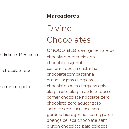
Marcadores
Divine
Chocolates
chocolate
o-surgimento-do-
s da linha Premium
chocolate
beneficios-do-
chocolate
cajunut
castanhadecaju
castanha
m chocolate que
chocolatecomcastanha
emabalagens
alergicos
chocolates para alergicos
aplv
gora mesmo pelo
alergialeite
alergia ao leite
posso
comer chocolate
hocolate zero
chocolate zero açúcar
zero
lactose
sem sucralose
sem
gordura hidrogenada
sem glúten
doença celíaca
chocolate sem
glúten
chocolate para celíacos