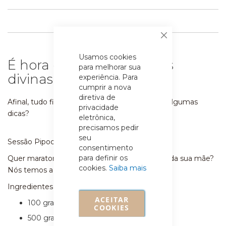
Fechar
Usamos cookies
É hora de criar memórias
para melhorar sua
divinas com sua mãe.
experiência. Para
cumprir a nova
diretiva de
Afinal, tudo fica melhor com chocolate. Quer algumas
privacidade
dicas?
eletrônica,
precisamos pedir
seu
Sessão Pipoca com chocolate
consentimento
para definir os
Quer maratonar as séries ou filmes preferidos da sua mãe?
cookies.
Saiba mais
Nós temos a receita perfeita:
Ingredientes
ACEITAR
100 gramas de pipoca pronta
COOKIES
500 gramas de chocolate ao leite picado