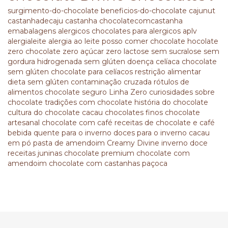
surgimento-do-chocolate
beneficios-do-chocolate
cajunut
castanhadecaju
castanha
chocolatecomcastanha
emabalagens
alergicos
chocolates para alergicos
aplv
alergialeite
alergia ao leite
posso comer chocolate
hocolate
zero
chocolate zero açúcar
zero lactose
sem sucralose
sem
gordura hidrogenada
sem glúten
doença celíaca
chocolate
sem glúten
chocolate para celíacos
restrição alimentar
dieta sem glúten
contaminação cruzada
rótulos de
alimentos
chocolate seguro
Linha Zero
curiosidades sobre
chocolate
tradições com chocolate
história do chocolate
cultura do chocolate
cacau
chocolates finos
chocolate
artesanal
chocolate com café
receitas de chocolate e café
bebida quente para o inverno
doces para o inverno
cacau
em pó
pasta de amendoim
Creamy Divine
inverno doce
receitas juninas
chocolate premium
chocolate com
amendoim
chocolate com castanhas
paçoca