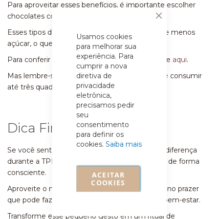
Para aproveitar esses benefícios, é importante escolher
chocolates com pelo menos 70% de cacau.
Fechar
Esses tipos de chocolate têm mais magnésio e menos
Usamos cookies
açúcar, o que é melhor para a saúde.
para melhorar sua
experiência. Para
Para conferir algumas das nossas opções, clique
aqui
.
cumprir a nova
diretiva de
Mas lembre-se, moderação é a chave! O ideal é consumir
privacidade
até três quadradinhos diários (cerca de 15g).
eletrônica,
precisamos pedir
seu
consentimento
Dica Final
para definir os
cookies.
Saiba mais
Se você sente que o chocolate realmente faz diferença
durante a TPM, inclua essa delícia na sua rotina de forma
consciente.
ACEITAR
COOKIES
Aproveite o momento e permita-se um pequeno prazer
que pode fazer uma grande diferença no seu bem-estar.
Transforme esse pequeno gesto em um ritual de