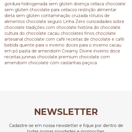
gordura hidrogenada
sem glúten
doença celíaca
chocolate
sem glúten
chocolate para celíacos
restrição alimentar
dieta sem glúten
contaminação cruzada
rótulos de
alimentos
chocolate seguro
Linha Zero
curiosidades sobre
chocolate
tradições com chocolate
história do chocolate
cultura do chocolate
cacau
chocolates finos
chocolate
artesanal
chocolate com café
receitas de chocolate e café
bebida quente para o inverno
doces para o inverno
cacau
em pó
pasta de amendoim
Creamy Divine
inverno doce
receitas juninas
chocolate premium
chocolate com
amendoim
chocolate com castanhas
paçoca
NEWSLETTER
Cadastre-se em nossa newsletter e fique por dentro de
todas nossas novidades e promoções.