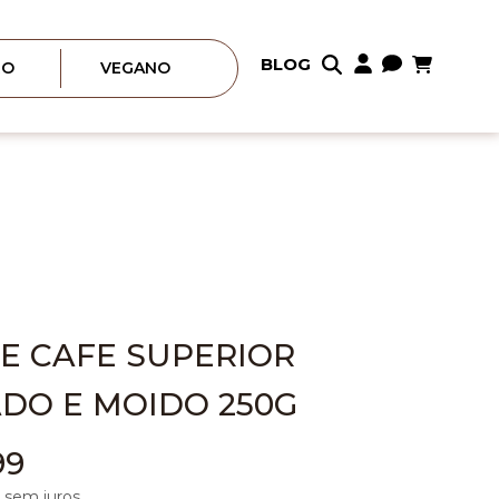
Meu Carrin
BLOG
Pular
RO
VEGANO
para
o
conteúdo
E CAFE SUPERIOR
DO E MOIDO 250G
99
sem juros