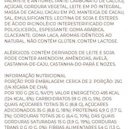
PALMISTE E ANTIUMECTANTE: CARBONATO DE CÁLCIO),
AÇÚCAR, GORDURA VEGETAL, LEITE EM PÓ INTEGRAL,
MASSA DE CACAU, CACAU EM PÓ, MANTEIGA DE CACAU,
SAL, EMULSIFICANTES: LECITINA DE SOJA E ÉSTERES
DE ÁCIDO RICINOLÉICO INTERESTERIFICADO COM
POLIGLICEROL, ESPESSANTE: GOMA ARÁBICA,
GLACEANTE: GOMA LACA, AROMAS IDÊNTICOS AO
NATURAL. NÃO CONTÉM GLÚTEN. CONTÉM LACTOSE.
ALÉRGICOS: CONTÉM DERIVADOS DE LEITE E SOJA.
PODE CONTER AMENDOIM, AMÊNDOAS, AVELÃ,
CASTANHA-DE-CAJU, CASTANHA-DO-PARÁ E NOZES.
INFORMAÇÃO NUTRICIONAL
PORÇÃO POR EMBALAGEM: CERCA DE 2. PORÇÃO: 25G
(1/4 XÍCARA DE CHÁ).
POR 100 G (25 G, %VD*): VALOR ENERGÉTICO 495 KCAL
(124 KCAL, 6%); CARBOIDRATOS 59 G (15 G, 5%), DOS
QUAIS AÇÚCARES TOTAIS 35 G (8,8 G), AÇÚCARES
ADICIONADOS 35 G (8,8 G, 18%); PROTEÍNAS 6,9 G (1,7 G,
3%); GORDURAS TOTAIS 26 G (6,4 G, 10%), DAS QUAIS
GORDURAS SATURADAS 15 G (3,9 G, 19%), GORDURAS
TRANS 0 G (0 G, 0%); FIBRAS ALIMENTARES 5,4 G (1,3 G,