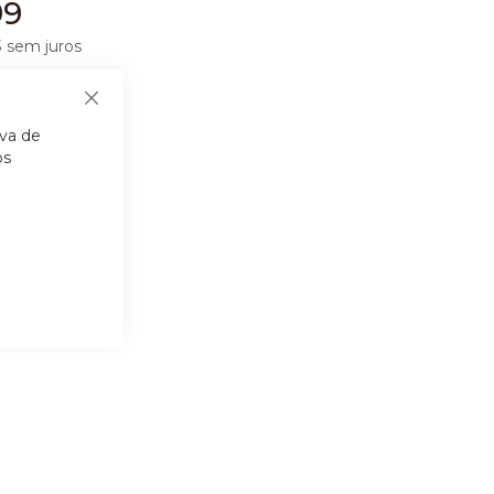
99
3
sem juros
Fechar
iva de
os