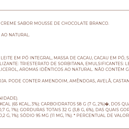
M CREME SABOR MOUSSE DE CHOCOLATE BRANCO.
 AO NATURAL.
LEITE EM PÓ INTEGRAL, MASSA DE CACAU, CACAU EM PÓ, S
LIZANTE: TRIESTERATO DE SORBITANA, EMULSIFICANTES: L
LICEROL, AROMAS IDÊNTICOS AO NATURAL. NÃO CONTÉM G
OJA. PODE CONTER AMENDOIM, AMÊNDOAS, AVELÃ, CASTAN
NIDADE).
KCAL (65 KCAL, 3%); CARBOIDRATOS 58 G (7 G, 2%)�, DOS QU
(0,7 G, 1%); GORDURAS TOTAIS 32 G (3,8 G, 6%), DAS QUAIS
(0,2 G, 1%); SÓDIO 95 MG (11 MG, 1%). * PERCENTUAL DE V