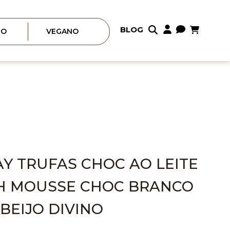
Meu Carrin
BLOG
Pular
RO
VEGANO
para
o
conteúdo
AY TRUFAS CHOC AO LEITE
H MOUSSE CHOC BRANCO
 BEIJO DIVINO