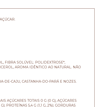
 AÇÚCAR.
OL, FIBRA SOLÚVEL: POLIDEXTROSE*,
LICEROL, AROMA IDÊNTICO AO NATURAL. NÃO
A-DE-CAJU, CASTANHA-DO-PARÁ E NOZES.
UAIS AÇÚCARES TOTAIS 0 G (0 G), AÇÚCARES
 G); PROTEÍNAS 5,4 G (1,1 G, 2%); GORDURAS