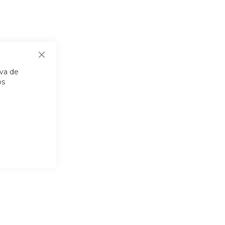
Fechar
iva de
os