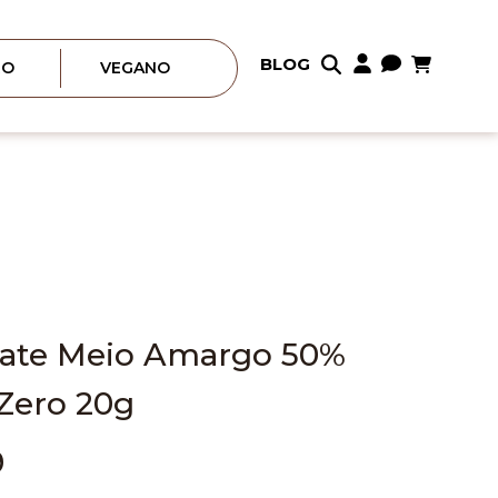
Meu Carrin
BLOG
Pular
RO
VEGANO
para
o
conteúdo
ate Meio Amargo 50%
Zero 20g
9