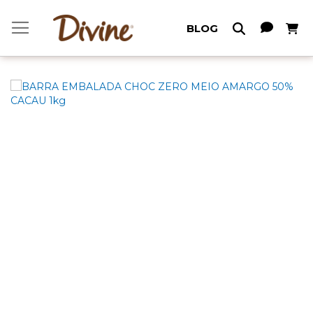
Meu C
BLOG