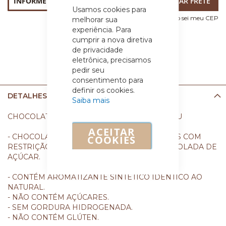
Usamos cookies para
Não sei meu CEP
melhorar sua
experiência. Para
cumprir a nova diretiva
de privacidade
eletrônica, precisamos
pedir seu
consentimento para
definir os cookies.
DETALHES
Saiba mais
CHOCOLATE ZERO MEIO AMARGO 50% CACAU
ACEITAR
- CHOCOLATE ZERO 50% CACAU, PARA DIETAS COM
COOKIES
RESTRIÇÃO DE LACTOSE E INGESTÃO CONTROLADA DE
AÇÚCAR.
- CONTÉM AROMATIZANTE SINTÉTICO IDÊNTICO AO
NATURAL.
- NÃO CONTÉM AÇÚCARES.
- SEM GORDURA HIDROGENADA.
- NÃO CONTÉM GLÚTEN.