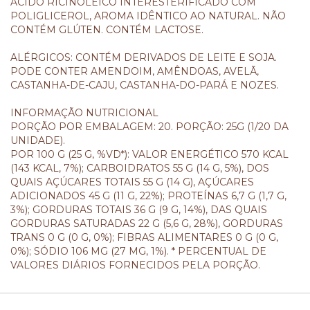
ÁCIDO RICINOLÉICO INTERESTERIFICADO COM
POLIGLICEROL, AROMA IDÊNTICO AO NATURAL. NÃO
CONTÉM GLÚTEN. CONTÉM LACTOSE.
ALÉRGICOS: CONTÉM DERIVADOS DE LEITE E SOJA.
PODE CONTER AMENDOIM, AMÊNDOAS, AVELÃ,
CASTANHA-DE-CAJU, CASTANHA-DO-PARÁ E NOZES.
INFORMAÇÃO NUTRICIONAL
PORÇÃO POR EMBALAGEM: 20. PORÇÃO: 25G (1/20 DA
UNIDADE).
POR 100 G (25 G, %VD*): VALOR ENERGÉTICO 570 KCAL
(143 KCAL, 7%); CARBOIDRATOS 55 G (14 G, 5%), DOS
QUAIS AÇÚCARES TOTAIS 55 G (14 G), AÇÚCARES
ADICIONADOS 45 G (11 G, 22%); PROTEÍNAS 6,7 G (1,7 G,
3%); GORDURAS TOTAIS 36 G (9 G, 14%), DAS QUAIS
GORDURAS SATURADAS 22 G (5,6 G, 28%), GORDURAS
TRANS 0 G (0 G, 0%); FIBRAS ALIMENTARES 0 G (0 G,
0%); SÓDIO 106 MG (27 MG, 1%). * PERCENTUAL DE
VALORES DIÁRIOS FORNECIDOS PELA PORÇÃO.