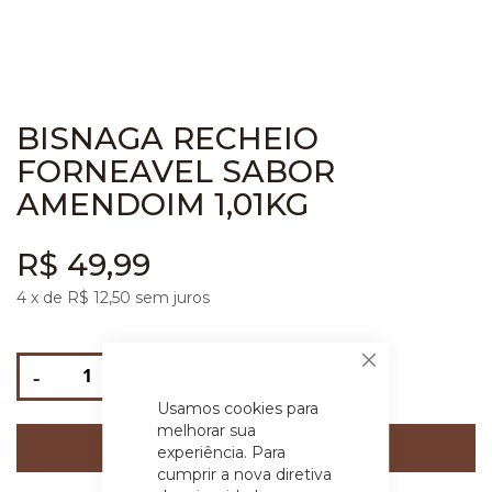
BISNAGA RECHEIO
FORNEAVEL SABOR
AMENDOIM 1,01KG
R$ 49,99
4
x de R$
12,50
sem juros
Fechar
-
+
Usamos cookies para
melhorar sua
COMPRAR
experiência. Para
cumprir a nova diretiva