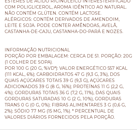
ÉSTERES DE ÁCIDO RICINOLÉICO INTERESTERIFICADO
COM POLIGLICEROL, AROMA IDÊNTICO AO NATURAL.
NÃO CONTÉM GLÚTEN. CONTÉM LACTOSE.
ALÉRGICOS: CONTÉM DERIVADOS DE AMENDOIM,
LEITE E SOJA. PODE CONTER AMÊNDOAS, AVELÃ,
CASTANHA-DE-CAJU, CASTANHA-DO-PARÁ E NOZES.
INFORMAÇÃO NUTRICIONAL
PORÇÃO POR EMBALAGEM: CERCA DE 51. PORÇÃO: 20G
(1 COLHER DE SOPA).
POR 100 G (20 G, %VD*): VALOR ENERGÉTICO 557 KCAL
(111 KCAL, 6%); CARBOIDRATOS 47 G (9,3 G, 3%), DOS
QUAIS AÇÚCARES TOTAIS 39 G (9,3 G), AÇÚCARES
ADICIONADOS 39 G (8 G, 16%); PROTEÍNAS 11 G (2,2 G,
4%); GORDURAS TOTAIS 36 G (7,2 G, 11%), DAS QUAIS
GORDURAS SATURADAS 10 G (2 G, 10%), GORDURAS
TRANS 0 G (0 G, 0%); FIBRAS ALIMENTARES 3 G (0,6 G,
2%); SÓDIO 77 MG (15 MG, 1%). * PERCENTUAL DE
VALORES DIÁRIOS FORNECIDOS PELA PORÇÃO.