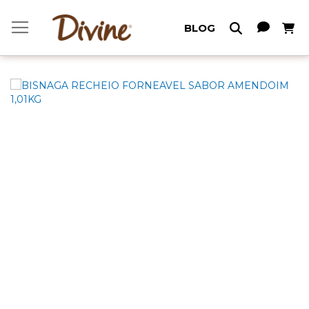
Meu C
BLOG