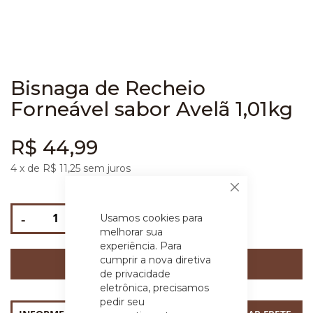
Bisnaga de Recheio
Forneável sabor Avelã 1,01kg
R$ 44,99
4
x de R$
11,25
sem juros
Fechar
-
+
Usamos cookies para
melhorar sua
experiência. Para
cumprir a nova diretiva
COMPRAR
de privacidade
eletrônica, precisamos
pedir seu