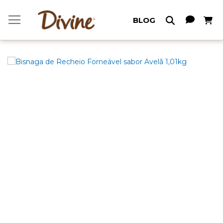
Meu C
BLOG