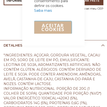
consentimento para
definir os cookies.
Não sei meu CEP
Saiba mais
ACEITAR
COOKIES
DETALHES
"INGREDIENTES: AÇÚCAR, GORDURA VEGETAL, CACAU
EM PÓ, SORO DE LEITE EM PÓ, EMULSIFICANTE:
LECITINA DE SOJA, AROMATIZANTES ARTIFICIAIS. NÃO
CONTÉM GLÚTEN. ALÉRGICOS: CONTÉM DERIVADO DE
LEITE E SOJA. PODE CONTER AMENDOIM, AMÊNDOAS,
AVELÃ, CASTANHA-DE-CAJU, CASTANHA-DO-PARÁ E
NOZES. CONTÉM LACTOSE.
INFORMAÇÃO NUTRICIONAL: PORÇÃO DE 20G (1
COLHER DE SOPA). QUANTIDADE POR PORÇÃO (%VD*)
VALOR ENERGÉTICO 100KCAL=420KJ (5%),
CARBOIDRATOS 14G (5%), PROTEÍNAS 0,6G (1%),