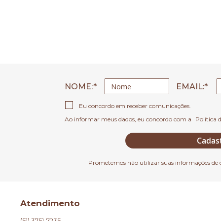
NOME:
EMAIL
Eu concordo em receber comunicações.
Ao informar meus dados, eu concordo com a
Política 
Cadas
Prometemos não utilizar suas informações de 
Atendimento
(51) 3751-7235