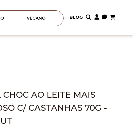
Meu Carrin
BLOG
Pular
RO
VEGANO
para
o
conteúdo
 CHOC AO LEITE MAIS
SO C/ CASTANHAS 70G -
NUT