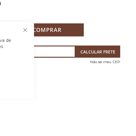
9
+
COMPRAR
Fechar
iva de
os
Não sei meu CEP