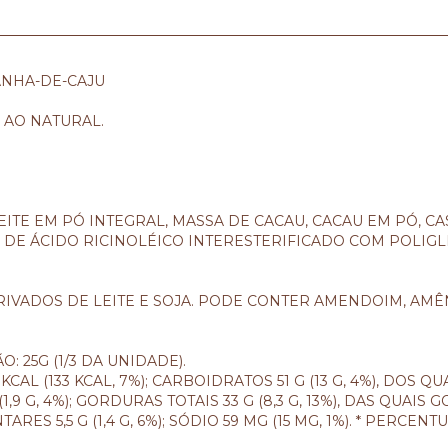
ANHA-DE-CAJU
 AO NATURAL.
ITE EM PÓ INTEGRAL, MASSA DE CACAU, CACAU EM PÓ, CA
ES DE ÁCIDO RICINOLÉICO INTERESTERIFICADO COM POLIG
IVADOS DE LEITE E SOJA. PODE CONTER AMENDOIM, AMÊ
 25G (1/3 DA UNIDADE).
KCAL (133 KCAL, 7%); CARBOIDRATOS 51 G (13 G, 4%), DOS Q
(1,9 G, 4%); GORDURAS TOTAIS 33 G (8,3 G, 13%), DAS QUAIS 
ARES 5,5 G (1,4 G, 6%); SÓDIO 59 MG (15 MG, 1%). * PER