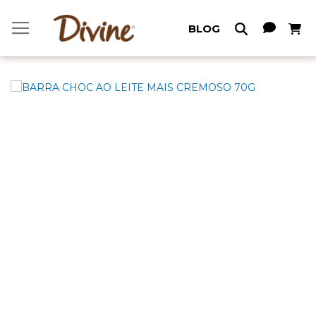
Meu C
BLOG