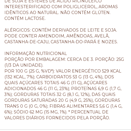
DE SOJA E ÉSTERES DE ÁCIDO RICINOLÉICO
INTERESTERIFICADO COM POLIGLICEROL, AROMAS
IDÊNTICOS AO NATURAL. NÃO CONTÉM GLÚTEN.
CONTÉM LACTOSE.
ALÉRGICOS: CONTÉM DERIVADOS DE LEITE E SOJA.
PODE CONTER AMENDOIM, AMÊNDOAS, AVELÃ,
CASTANHA-DE-CAJU, CASTANHA-DO-PARÁ E NOZES.
INFORMAÇÃO NUTRICIONAL
PORÇÃO POR EMBALAGEM: CERCA DE 3. PORÇÃO: 25G
(1/3 DA UNIDADE).
POR 100 G (25 G, %VD*): VALOR ENERGÉTICO 529 KCAL
(132 KCAL, 7%); CARBOIDRATOS 53 G (13 G, 4%), DOS
QUAIS AÇÚCARES TOTAIS 46 G (11 G), AÇÚCARES
ADICIONADOS 46 G (11 G, 23%); PROTEÍNAS 6,9 G (1,7 G,
3%); GORDURAS TOTAIS 32 G (8,1 G, 12%), DAS QUAIS
GORDURAS SATURADAS 20 G (4,9 G, 25%), GORDURAS
TRANS 0 G (0 G, 0%); FIBRAS ALIMENTARES 5,6 G (1,4 G,
6%); SÓDIO 62 MG (15 MG, 1%). * PERCENTUAL DE
VALORES DIÁRIOS FORNECIDOS PELA PORÇÃO.